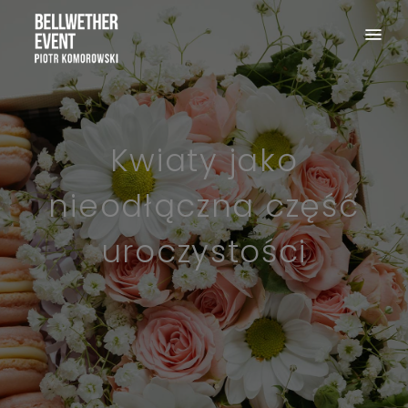
Kwiaty jako
nieodłączna część
uroczystości