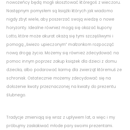
nowożeńcy będą mogli skosztować któregoś z wieczoru.
Następnym pomysłem są książki których jak wiadomo
nigdy zbyt wiele, aby poszerzać swoją wiedzę o nowe
horyzonty. Idealne również mogą się okazać kupony
Lotto, które może akurat okażą się tymi szczęśliwymi i
pomogą „świeżo upieczonym” małżonkom rozpocząć
nową drogę życia. Możemy się również zdecydować na
pomoc innym poprzez zakup książek dla dzieci z domu
dziecka, albo podarować karmę dla zwierząt któremuś ze
schronisk. Ostatecznie możemy zdecydować się na
dołożenie kwoty przeznaczonej na kwiaty do prezentu
ślubnego.
Tradycje zmieniają się wraz z upływem lat, a więc i my
próbujmy zaskakiwać młode pary swoimi prezentami.