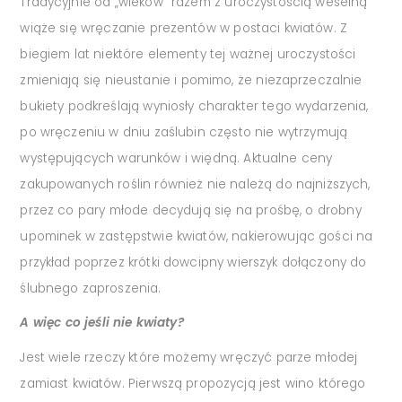
Tradycyjnie od „wieków” razem z uroczystością weselną
wiąże się wręczanie prezentów w postaci kwiatów. Z
biegiem lat niektóre elementy tej ważnej uroczystości
zmieniają się nieustanie i pomimo, że niezaprzeczalnie
bukiety podkreślają wyniosły charakter tego wydarzenia,
po wręczeniu w dniu zaślubin często nie wytrzymują
występujących warunków i więdną. Aktualne ceny
zakupowanych roślin również nie należą do najniższych,
przez co pary młode decydują się na prośbę, o drobny
upominek w zastępstwie kwiatów, nakierowując gości na
przykład poprzez krótki dowcipny wierszyk dołączony do
ślubnego zaproszenia.
A więc co jeśli nie kwiaty?
Jest wiele rzeczy które możemy wręczyć parze młodej
zamiast kwiatów. Pierwszą propozycją jest wino którego